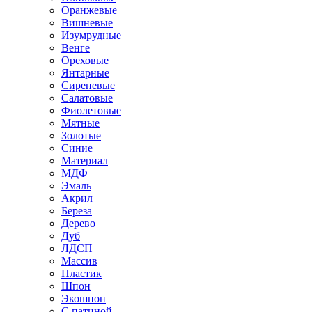
Оранжевые
Вишневые
Изумрудные
Венге
Ореховые
Янтарные
Сиреневые
Салатовые
Фиолетовые
Мятные
Золотые
Синие
Материал
МДФ
Эмаль
Акрил
Береза
Дерево
Дуб
ЛДСП
Массив
Пластик
Шпон
Экошпон
С патиной