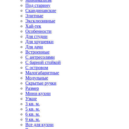
Минимализм
Под старину
Скандинавские
Элитные
Эксклюзивные
Хай-тек
Особенности
Для студии
Для хрущевки
Для дачи
Встроенные
С антресолями
С барной стойкой
С островом
Малогабаритные
Модульные
Скрытые ручки
Размер
Мини-кухни
Узкие
3 кв. м.
5 кв. м.
6 кв. м.
9 кв. м.
Все для кухни