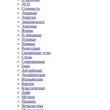
ДСП
Стоимость
Дешевые
Дорогие
Эконом-класс
Элитные
Форма
П-образные
Угловые
Прямые
Радиусные
Скошенные углы
Стиль
Современные
Евро
Английские
Дизайнерские
Итальянские
Кантри
Классические
Лофт
Модерн
Прованс
Неоклассика