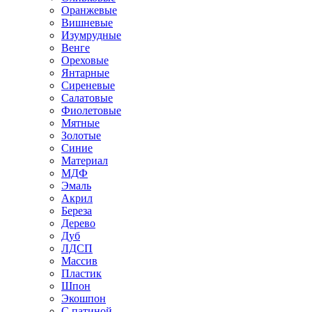
Оранжевые
Вишневые
Изумрудные
Венге
Ореховые
Янтарные
Сиреневые
Салатовые
Фиолетовые
Мятные
Золотые
Синие
Материал
МДФ
Эмаль
Акрил
Береза
Дерево
Дуб
ЛДСП
Массив
Пластик
Шпон
Экошпон
С патиной