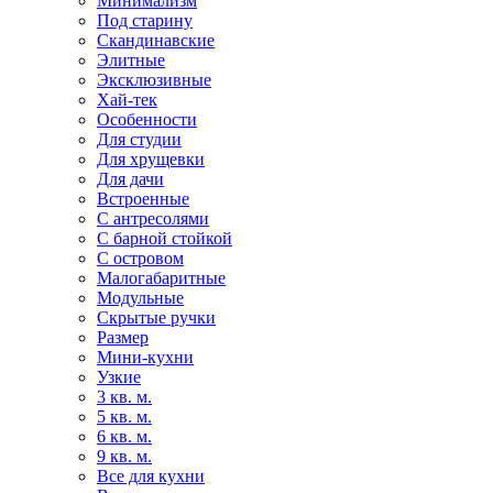
Минимализм
Под старину
Скандинавские
Элитные
Эксклюзивные
Хай-тек
Особенности
Для студии
Для хрущевки
Для дачи
Встроенные
С антресолями
С барной стойкой
С островом
Малогабаритные
Модульные
Скрытые ручки
Размер
Мини-кухни
Узкие
3 кв. м.
5 кв. м.
6 кв. м.
9 кв. м.
Все для кухни