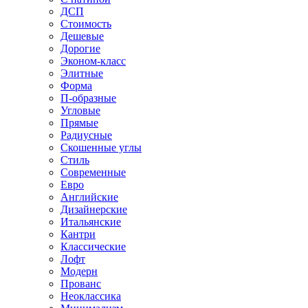
ДСП
Стоимость
Дешевые
Дорогие
Эконом-класс
Элитные
Форма
П-образные
Угловые
Прямые
Радиусные
Скошенные углы
Стиль
Современные
Евро
Английские
Дизайнерские
Итальянские
Кантри
Классические
Лофт
Модерн
Прованс
Неоклассика