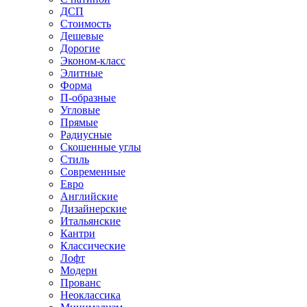
ДСП
Стоимость
Дешевые
Дорогие
Эконом-класс
Элитные
Форма
П-образные
Угловые
Прямые
Радиусные
Скошенные углы
Стиль
Современные
Евро
Английские
Дизайнерские
Итальянские
Кантри
Классические
Лофт
Модерн
Прованс
Неоклассика