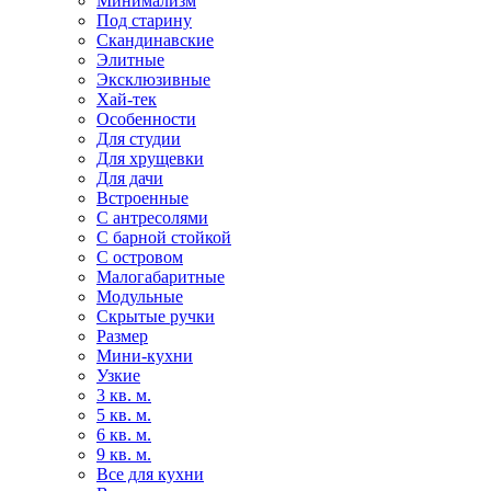
Минимализм
Под старину
Скандинавские
Элитные
Эксклюзивные
Хай-тек
Особенности
Для студии
Для хрущевки
Для дачи
Встроенные
С антресолями
С барной стойкой
С островом
Малогабаритные
Модульные
Скрытые ручки
Размер
Мини-кухни
Узкие
3 кв. м.
5 кв. м.
6 кв. м.
9 кв. м.
Все для кухни