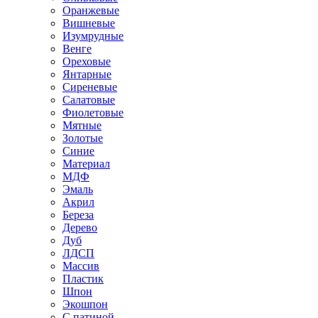
Оранжевые
Вишневые
Изумрудные
Венге
Ореховые
Янтарные
Сиреневые
Салатовые
Фиолетовые
Мятные
Золотые
Синие
Материал
МДФ
Эмаль
Акрил
Береза
Дерево
Дуб
ЛДСП
Массив
Пластик
Шпон
Экошпон
С патиной