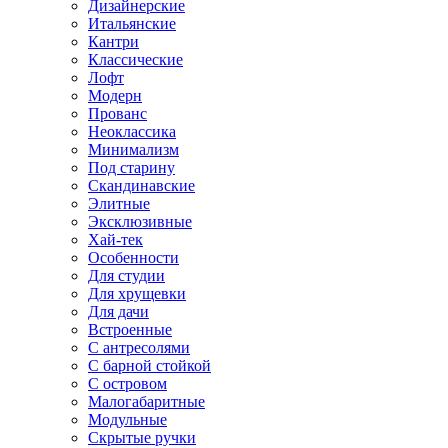
Дизайнерские
Итальянские
Кантри
Классические
Лофт
Модерн
Прованс
Неоклассика
Минимализм
Под старину
Скандинавские
Элитные
Эксклюзивные
Хай-тек
Особенности
Для студии
Для хрущевки
Для дачи
Встроенные
С антресолями
С барной стойкой
С островом
Малогабаритные
Модульные
Скрытые ручки