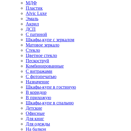
МДФ
Пластик
Alvic Luxe
Эмаль
Акрил
ДСП
С патиной
Шкафы-купе с зеркалом
Матовое зеркало
Стекло
Цветное стекло
Пескоструй
Комбинированные
С витражами
С фотопечатью
Назначение
Шкафы-купе в гостиную
В коридор
В прихожую
Шкафы-купе в спальню
Детские
Офисные
Для книг
Для одежды
На балкон