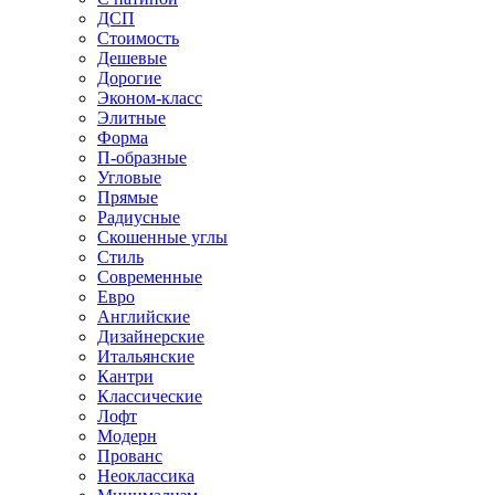
ДСП
Стоимость
Дешевые
Дорогие
Эконом-класс
Элитные
Форма
П-образные
Угловые
Прямые
Радиусные
Скошенные углы
Стиль
Современные
Евро
Английские
Дизайнерские
Итальянские
Кантри
Классические
Лофт
Модерн
Прованс
Неоклассика