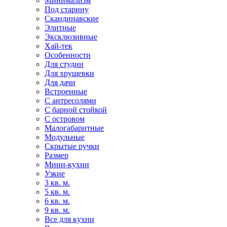
Минимализм
Под старину
Скандинавские
Элитные
Эксклюзивные
Хай-тек
Особенности
Для студии
Для хрущевки
Для дачи
Встроенные
С антресолями
С барной стойкой
С островом
Малогабаритные
Модульные
Скрытые ручки
Размер
Мини-кухни
Узкие
3 кв. м.
5 кв. м.
6 кв. м.
9 кв. м.
Все для кухни