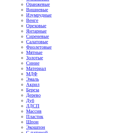
Оранжевые
Вишневые
Изумрудные
Венге
Ореховые
Янтарные
Сиреневые
Салатовые
Фиолетовые
Мятные
Золотые
Синие
Материал
МДФ
Эмаль
Акрил
Береза
Дерево
Дуб
ЛДСП
Массив
Пластик
Шпон
Экошпон
С патиной