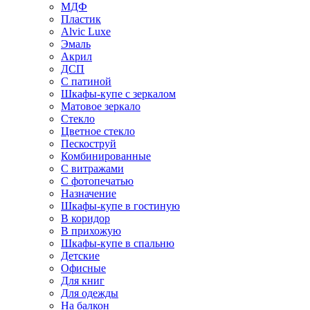
МДФ
Пластик
Alvic Luxe
Эмаль
Акрил
ДСП
С патиной
Шкафы-купе с зеркалом
Матовое зеркало
Стекло
Цветное стекло
Пескоструй
Комбинированные
С витражами
С фотопечатью
Назначение
Шкафы-купе в гостиную
В коридор
В прихожую
Шкафы-купе в спальню
Детские
Офисные
Для книг
Для одежды
На балкон