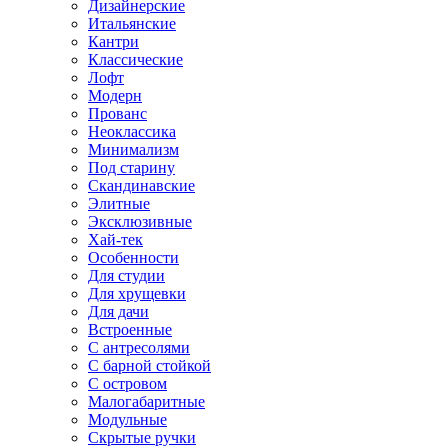
Дизайнерские
Итальянские
Кантри
Классические
Лофт
Модерн
Прованс
Неоклассика
Минимализм
Под старину
Скандинавские
Элитные
Эксклюзивные
Хай-тек
Особенности
Для студии
Для хрущевки
Для дачи
Встроенные
С антресолями
С барной стойкой
С островом
Малогабаритные
Модульные
Скрытые ручки