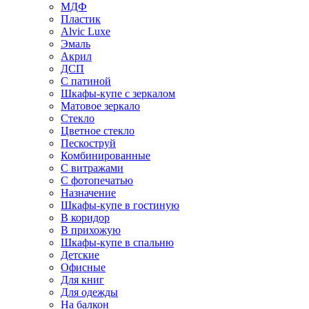
МДФ
Пластик
Alvic Luxe
Эмаль
Акрил
ДСП
С патиной
Шкафы-купе с зеркалом
Матовое зеркало
Стекло
Цветное стекло
Пескоструй
Комбинированные
С витражами
С фотопечатью
Назначение
Шкафы-купе в гостиную
В коридор
В прихожую
Шкафы-купе в спальню
Детские
Офисные
Для книг
Для одежды
На балкон