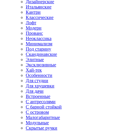
Дизайнерские
Итальянские
Кантри
Классические
Лофт
Модерн
Прованс
Неоклассика
Минимализм
Под старину
Скандинавские
Элитные
Эксклюзивные
Хай-тек
Особенности
Для студии
Для хрущевки
Для дачи
Встроенные
С антресолями
С барной стойкой
С островом
Малогабаритные
Модульные
Скрытые ручки