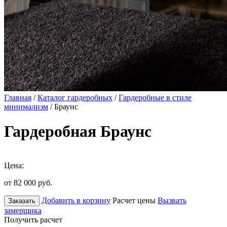
Главная
/
Каталог гардеробных
/
Гардеробные в стиле
минимализм
/ Браунс
Гардеробная Браунс
Цена:
от 82 000
руб.
Добавить в корзину
Расчет цены
Вызвать
Заказать
замерщика
Получить расчет