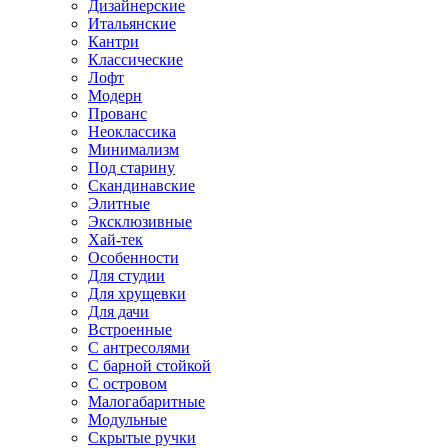
Дизайнерские
Итальянские
Кантри
Классические
Лофт
Модерн
Прованс
Неоклассика
Минимализм
Под старину
Скандинавские
Элитные
Эксклюзивные
Хай-тек
Особенности
Для студии
Для хрущевки
Для дачи
Встроенные
С антресолями
С барной стойкой
С островом
Малогабаритные
Модульные
Скрытые ручки