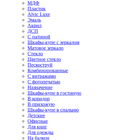
МДФ
Пластик
Alvic Luxe
Эмаль
Акрил
ДСП
С патиной
Шкафы-купе с зеркалом
Матовое зеркало
Стекло
Цветное стекло
Пескоструй
Комбинированные
С витражами
С фотопечатью
Назначение
Шкафы-купе в гостиную
В коридор
В прихожую
Шкафы-купе в спальню
Детские
Офисные
Для книг
Для одежды
На балкон