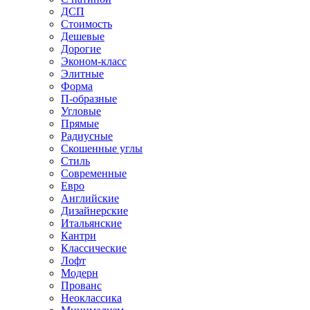
ДСП
Стоимость
Дешевые
Дорогие
Эконом-класс
Элитные
Форма
П-образные
Угловые
Прямые
Радиусные
Скошенные углы
Стиль
Современные
Евро
Английские
Дизайнерские
Итальянские
Кантри
Классические
Лофт
Модерн
Прованс
Неоклассика