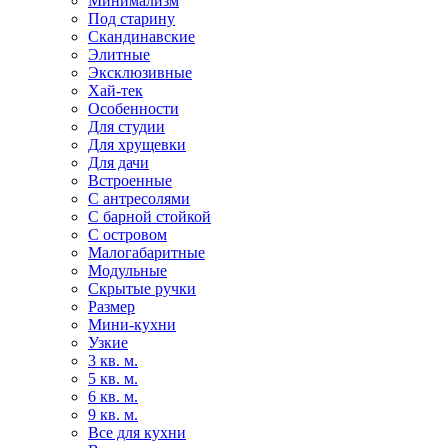
Минимализм
Под старину
Скандинавские
Элитные
Эксклюзивные
Хай-тек
Особенности
Для студии
Для хрущевки
Для дачи
Встроенные
С антресолями
С барной стойкой
С островом
Малогабаритные
Модульные
Скрытые ручки
Размер
Мини-кухни
Узкие
3 кв. м.
5 кв. м.
6 кв. м.
9 кв. м.
Все для кухни