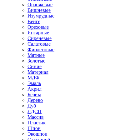
Оранжевые
Вишневые
Изумрудные
Венге
Ореховые
Янтарные
Сиреневые
Салатовые
Фиолетовые
Мятные
Золотые
Синие
Материал
МДФ
Эмаль
Акрил
Береза
Дерево
Дуб
ЛДСП
Массив
Пластик
Шпон
Экошпон
С патиной