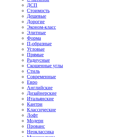
ДСП
Стоимость
Дешевые
Дорогие
Эконом-класс
Элитные
Форма
П-образные
Угловые
Прямые
Радиусные
Скошенные углы
Стиль
Современные
Евро
Английские
Дизайнерские
Итальянские
Кантри
Классические
Лофт
Модерн
Прованс
Неоклассика