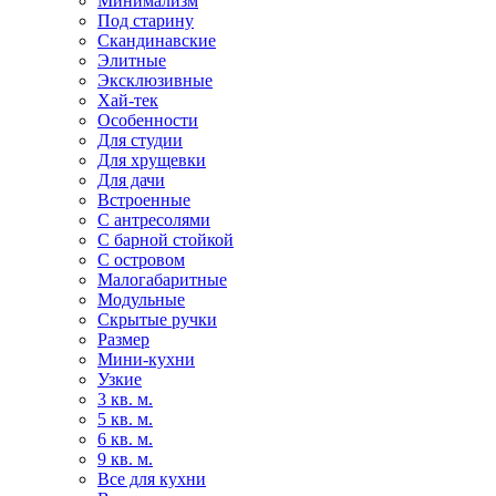
Минимализм
Под старину
Скандинавские
Элитные
Эксклюзивные
Хай-тек
Особенности
Для студии
Для хрущевки
Для дачи
Встроенные
С антресолями
С барной стойкой
С островом
Малогабаритные
Модульные
Скрытые ручки
Размер
Мини-кухни
Узкие
3 кв. м.
5 кв. м.
6 кв. м.
9 кв. м.
Все для кухни