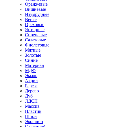
Оранжевые
Вишневые
Изумрудные
Венге
Ореховые
Янтарные
Сиреневые
Салатовые
Фиолетовые
Мятные
Золотые
Синие
Материал
МДФ
Эмаль
Акрил
Береза
Дерево
Дуб
ЛДСП
Массив
Пластик
Шпон
Экошпон
С патиной