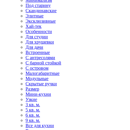
Минимализм
Под старину
Скандинавские
Элитные
Эксклюзивные
Хай-тек
Особенности
Для студии
Для хрущевки
Для дачи
Встроенные
С антресолями
С барной стойкой
С островом
Малогабаритные
Модульные
Скрытые ручки
Размер
Мини-кухни
Узкие
3 кв. м.
5 кв. м.
6 кв. м.
9 кв. м.
Все для кухни