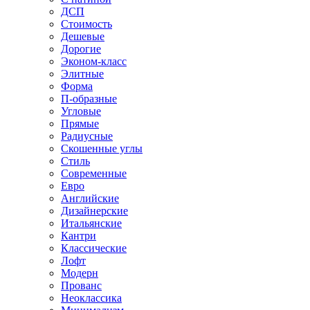
ДСП
Стоимость
Дешевые
Дорогие
Эконом-класс
Элитные
Форма
П-образные
Угловые
Прямые
Радиусные
Скошенные углы
Стиль
Современные
Евро
Английские
Дизайнерские
Итальянские
Кантри
Классические
Лофт
Модерн
Прованс
Неоклассика