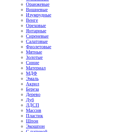
Оранжевые
Вишневые
Изумрудные
Венге
Ореховые
Янтарные
Сиреневые
Салатовые
Фиолетовые
Мятные
Золотые
Синие
Материал
МДФ
Эмаль
Акрил
Береза
Дерево
Дуб
ЛДСП
Массив
Пластик
Шпон
Экошпон
С патиной