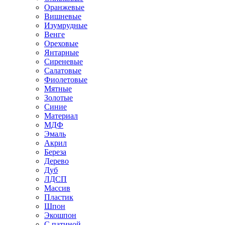
Оранжевые
Вишневые
Изумрудные
Венге
Ореховые
Янтарные
Сиреневые
Салатовые
Фиолетовые
Мятные
Золотые
Синие
Материал
МДФ
Эмаль
Акрил
Береза
Дерево
Дуб
ЛДСП
Массив
Пластик
Шпон
Экошпон
С патиной