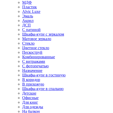
МДФ
Пластик
Alvic Luxe
Эмаль
Акрил
ДСП
С патиной
Шкафы-купе с зеркалом
Матовое зеркало
Стекло
Цветное стекло
Пескоструй
Комбинированные
С витражами
С фотопечатью
Назначение
Шкафы-купе в гостиную
В коридор
В прихожую
Шкафы-купе в спальню
Детские
Офисные
Для книг
Для одежды
На балкон