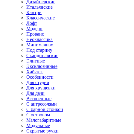
Дизайнерские
Итальянские
Кантри
Классические
Лофт
Модерн
Прованс
Неоклассика
Минимализм
Под старину
Скандинавские
Элитные
Эксклюзивные
Хай-тек
Особенности
Для студии
Для хрущевки
Для дачи
Встроенные
С антресолями
С барной стойкой
С островом
Малогабаритные
Модульные
Скрытые ручки