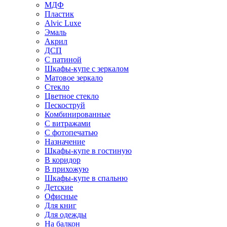
МДФ
Пластик
Alvic Luxe
Эмаль
Акрил
ДСП
С патиной
Шкафы-купе с зеркалом
Матовое зеркало
Стекло
Цветное стекло
Пескоструй
Комбинированные
С витражами
С фотопечатью
Назначение
Шкафы-купе в гостиную
В коридор
В прихожую
Шкафы-купе в спальню
Детские
Офисные
Для книг
Для одежды
На балкон