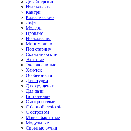
Дизайнерские
Итальянские
Кантри
Классические
Лофт
Модерн
Прованс
Неоклассика
Минимализм
Под старину
Скандинавские
Элитные
Эксклюзивные
Хай-тек
Особенности
Для студии
Для хрущевки
Для дачи
Встроенные
С антресолями
С барной стойкой
С островом
Малогабаритные
Модульные
Скрытые ручки